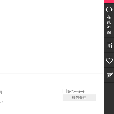
在
线
咨
询
询
微信关注
：
号：
：
：