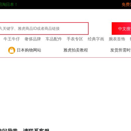
用淘日本！
免费
牛王牛仔
奢侈品牌
车品配件
手表专区
经典字画
腕表首饰
日本购物网站
雅虎拍卖教程
发货所需时