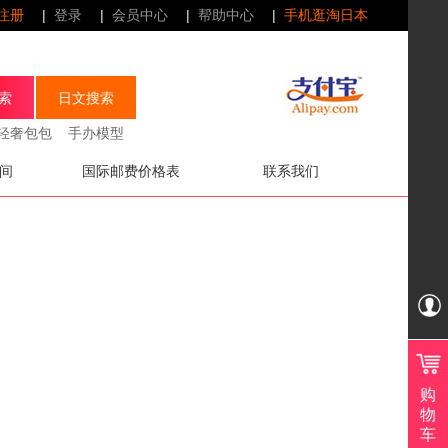
注册
|
登录
|
会员中心
|
帮助中心
|
手机逛淘日本
轻奢包包
手办模型
间
国际邮费价格表
联系我们
QQ
在
线
购
服
物
车
务